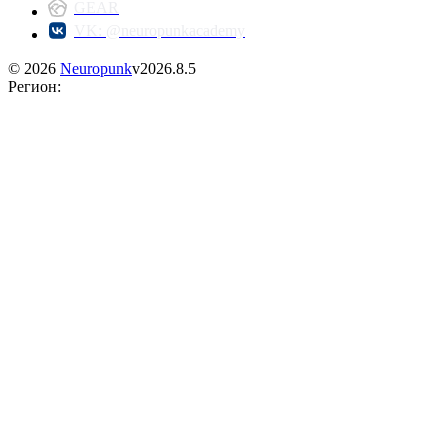
GEAR
VK: @neuropunkacademy
©
2026
Neuropunk
v
2026.8.5
Регион
: