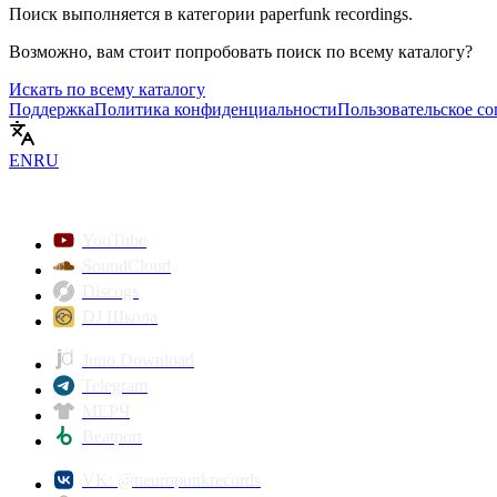
Поиск выполняется в категории
paperfunk recordings
.
Возможно, вам стоит попробовать поиск по всему каталогу?
Искать по всему каталогу
Поддержка
Политика конфиденциальности
Пользовательское с
EN
RU
YouTube
SoundCloud
Discogs
DJ Школа
Juno Download
Telegram
МЕРЧ
Beatport
VK: @neuropunkrecords