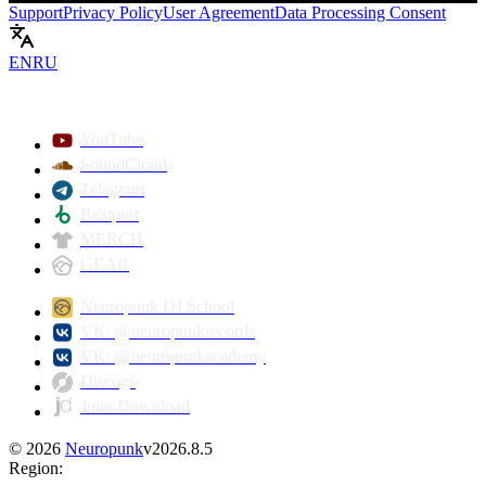
Support
Privacy Policy
User Agreement
Data Processing Consent
EN
RU
Play
YouTube
SoundCloud
Telegram
Beatport
MERCH
GEAR
Neuropunk DJ School
VK: @neuropunkrecords
VK: @neuropunkacademy
Discogs
Juno Download
©
2026
Neuropunk
v
2026.8.5
Region
: