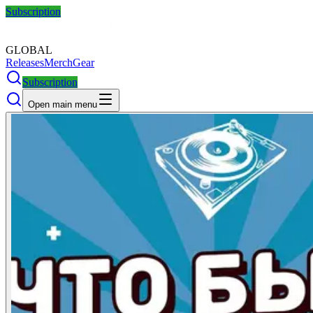
Subscription
GLOBAL
Releases
Merch
Gear
Subscription
Open main menu