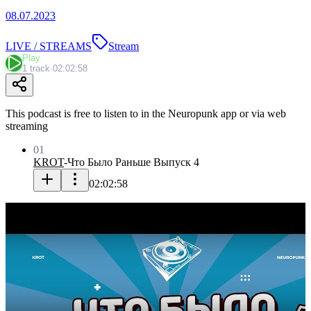
08.07.2023
LIVE / STREAMS
Stream
Play
1 track
·
02:02:58
This podcast is free to listen to in the Neuropunk app or via web
streaming
01
KROT
-
Что Было Раньше Выпуск 4
02:02:58